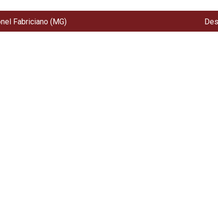
onel Fabriciano (MG)
Des