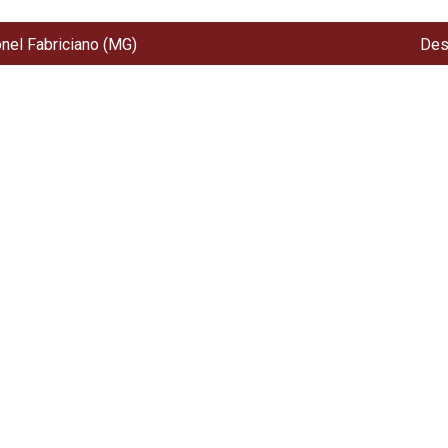
onel Fabriciano (MG)
Des