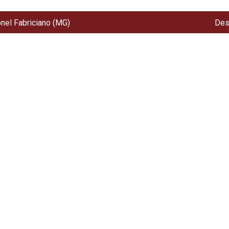
onel Fabriciano (MG)
Des