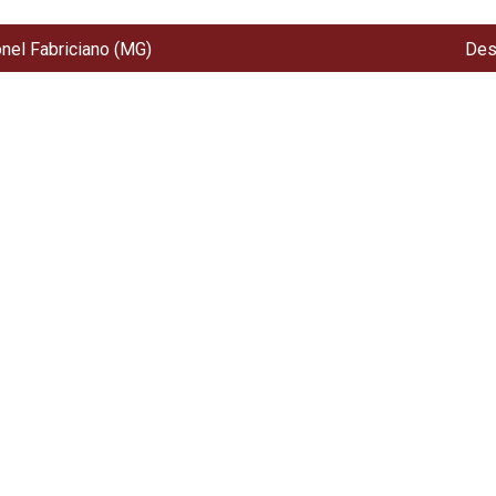
onel Fabriciano (MG)
Des