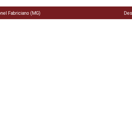
onel Fabriciano (MG)
Des