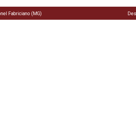
onel Fabriciano (MG)
Des