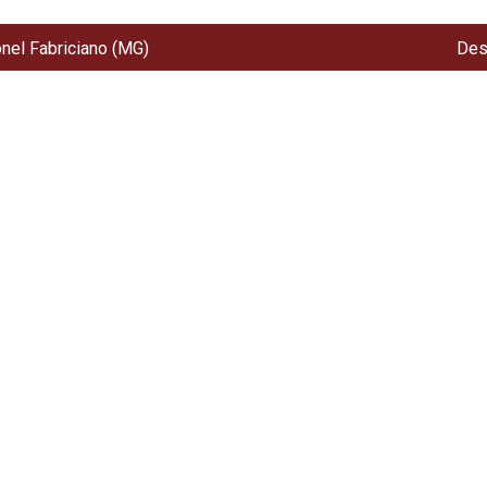
onel Fabriciano (MG)
Des