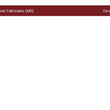
onel Fabriciano (MG)
Des