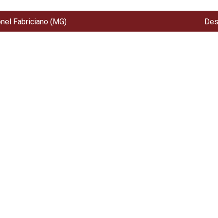
onel Fabriciano (MG)
Des