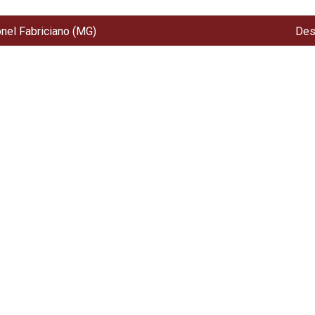
onel Fabriciano (MG)
Des