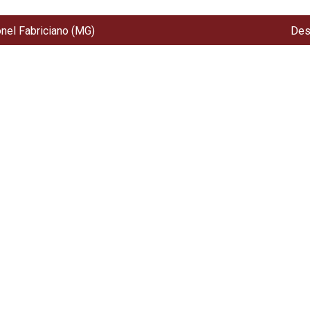
onel Fabriciano (MG)
Des