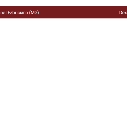
onel Fabriciano (MG)
Des