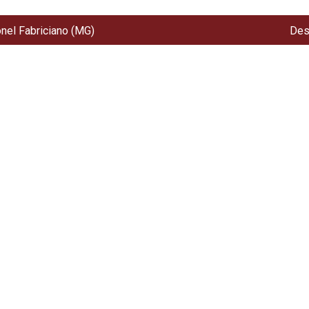
onel Fabriciano (MG)
Des