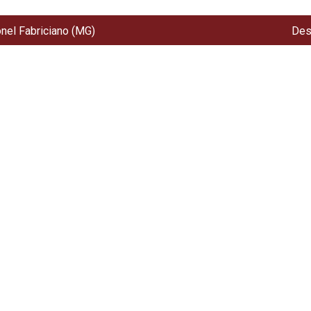
onel Fabriciano (MG)
Des