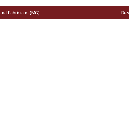
onel Fabriciano (MG)
Des