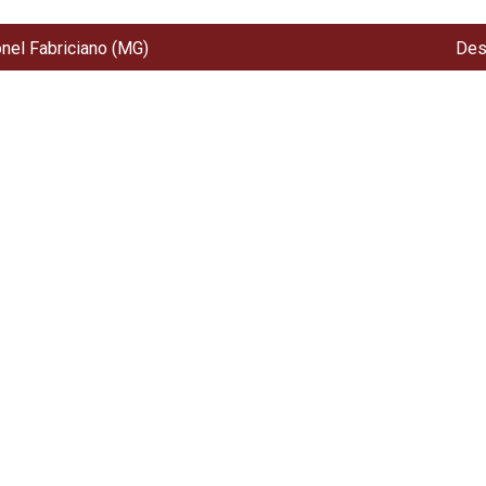
onel Fabriciano (MG)
Des