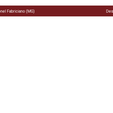
onel Fabriciano (MG)
Des