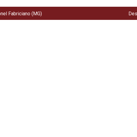
onel Fabriciano (MG)
Des