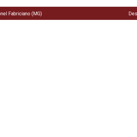
onel Fabriciano (MG)
Des