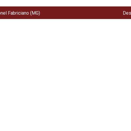
onel Fabriciano (MG)
Des