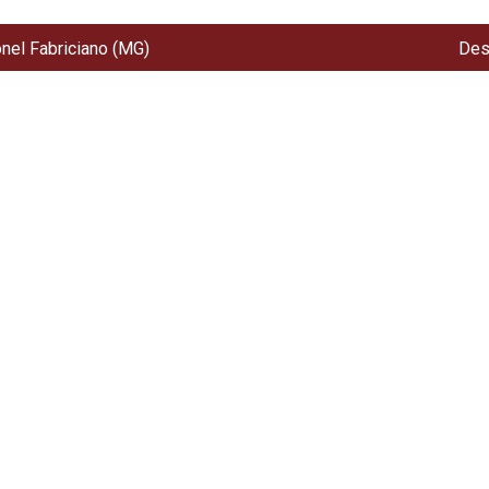
onel Fabriciano (MG)
Des