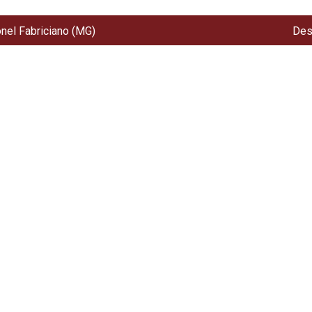
onel Fabriciano (MG)
Des