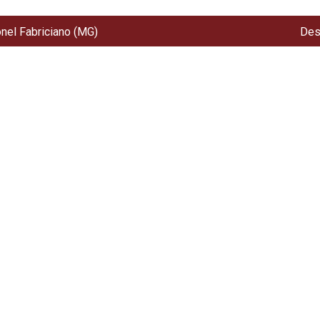
onel Fabriciano (MG)
Des