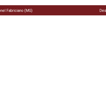
onel Fabriciano (MG)
Des