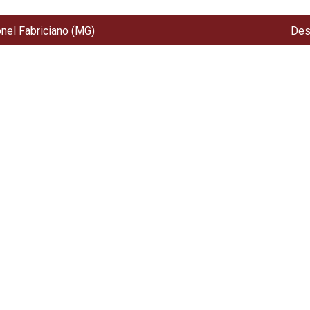
onel Fabriciano (MG)
Des