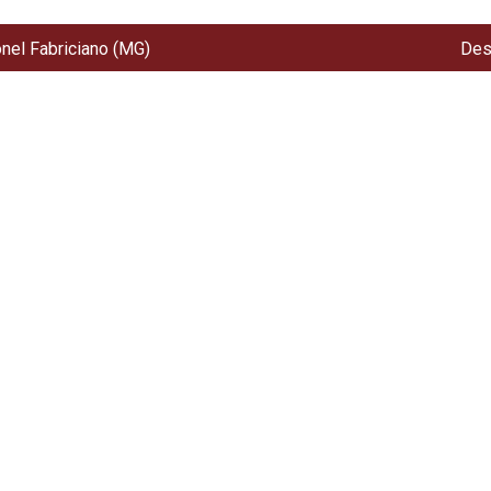
onel Fabriciano (MG)
Des