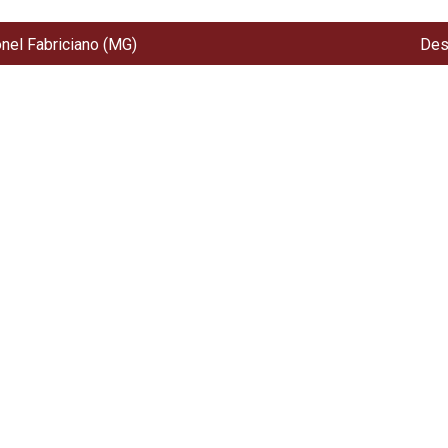
onel Fabriciano (MG)
Des