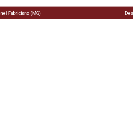
onel Fabriciano (MG)
Des