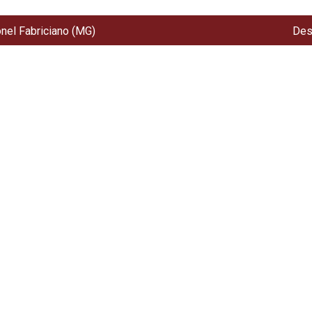
onel Fabriciano (MG)
Des