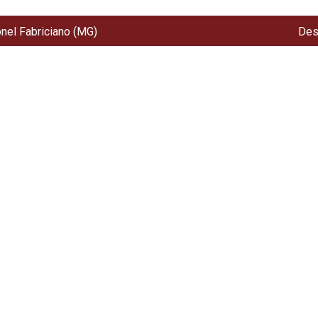
onel Fabriciano (MG)
Des