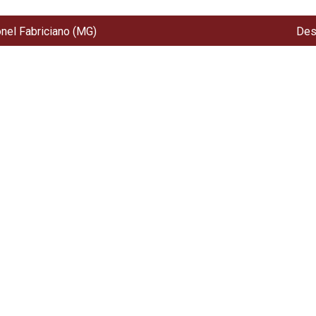
onel Fabriciano (MG)
Des