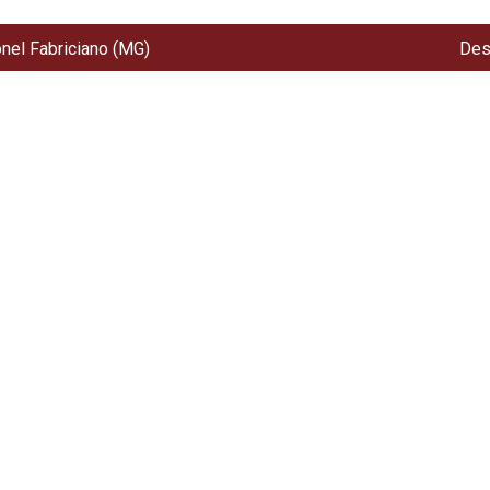
onel Fabriciano (MG)
Des