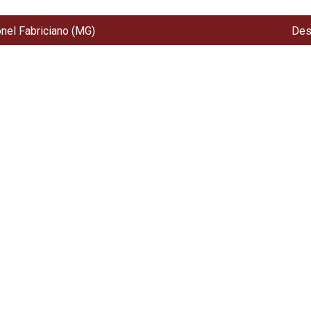
onel Fabriciano (MG)
Des