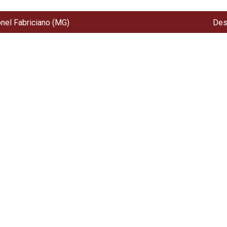
onel Fabriciano (MG)
Des