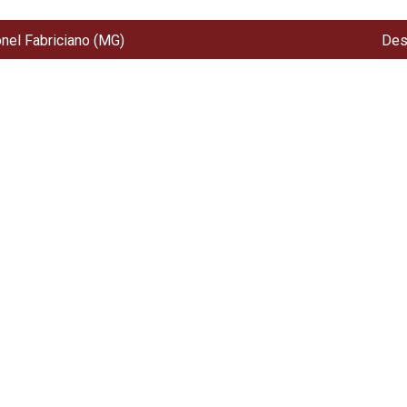
onel Fabriciano (MG)
Des