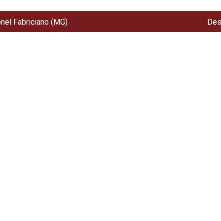
onel Fabriciano (MG)
Des