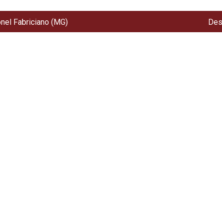
onel Fabriciano (MG)
Des