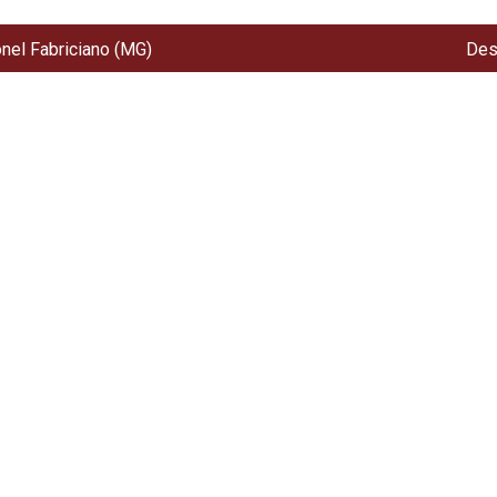
onel Fabriciano (MG)
Des