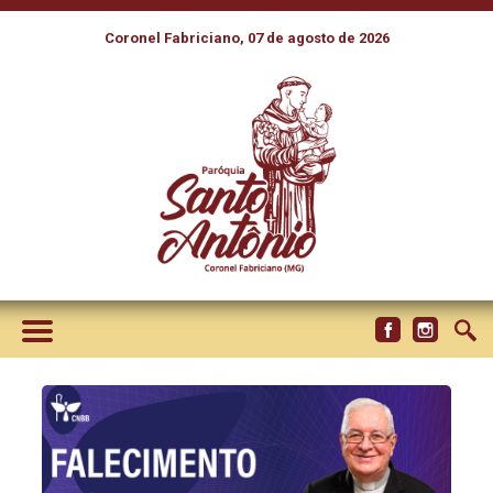
Coronel Fabriciano, 07 de agosto de 2026
FALECEU NA DIOCESE DE
XINGU-ALTAMIRA (PA), O
ARCEBISPO EMÉRITO DE
MARIANA (MG), DOM
GERALDO LYRIO ROCHA