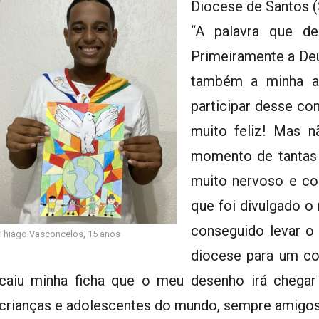
Diocese de Santos 
“A palavra que d
Primeiramente a Deus
também a minha as
participar desse co
muito feliz! Mas n
momento de tantas 
muito nervoso e c
que foi divulgado o 
conseguido levar o
Thiago Vasconcelos, 15 anos
diocese para um co
caiu minha ficha que o meu desenho irá chega
crianças e adolescentes do mundo, sempre amigos