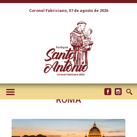
Coronel Fabriciano, 07 de agosto de 2026
JUBILEU DAS FAMÍLIAS,
CRIANÇAS, AVÓS E IDOSOS,
CELEBRADO DE 30 DE MAIO A
1º DE JUNHO, REÚNE MAIS
DE 60 MIL PEREGRINOS EM
ROMA