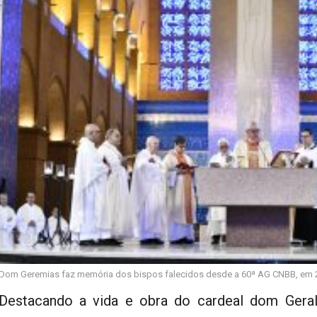
Dom Geremias faz memória dos bispos falecidos desde a 60ª AG CNBB, em 20
Destacando a vida e obra do cardeal dom Gera