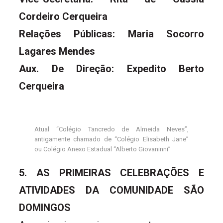
Cordeiro Cerqueira
Relações Públicas: Maria Socorro
Lagares Mendes
Aux. De Direção: Expedito Berto
Cerqueira
Atual “Colégio Tancredo de Almeida Neves”,
antigamente chamado de “Colégio Elisabeth Jane”
ou Colégio Anexo Estadual “Alberto Giovaninni”
5. AS PRIMEIRAS CELEBRAÇÕES E
ATIVIDADES DA COMUNIDADE SÃO
DOMINGOS