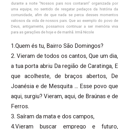
durante a noite “Nossos pais nos contaram” organizada por
uma equipe, no sentido de resgatar pedaços da história da
comunidade, afim de que nada se perca desses momentos
valiosos da vida de nossos pais. Que ao exemplo do povo de
Deus, antigamente, possamos continuar a ser memória viva
para as gerações de hoje e de manhã. Irmã Nicole
1.Quem és tu, Bairro São Domingos?
2. Vieram de todos os cantos, Que um dia,
a tua porta abriu Da região de Caratinga, E
que acolheste, de braços abertos, De
Joanésia e de Mesquita … Esse povo que
aqui, surgiu? Vieram, aqui, de Braúnas e de
Ferros.
3. Saíram da mata e dos campos,
4.Vieram buscar emprego e futuro,