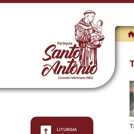
re
T
LITURGIA