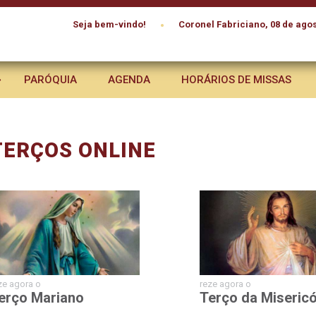
•
Seja bem-vindo!
Coronel Fabriciano, 08 de agos
PARÓQUIA
AGENDA
HORÁRIOS DE MISSAS
TERÇOS ONLINE
ze agora o
reze agora o
erço Mariano
Terço da Misericó