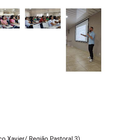
co Xavier/ Região Pastoral 3)