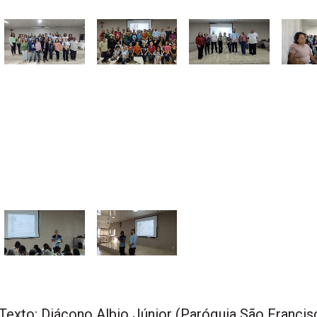
Texto: Diácono Albio Júnior (Paróquia São Francis